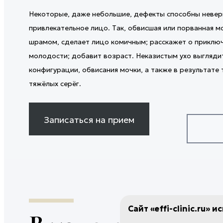
ГАЛЕРЕЯ ДО/ПОСЛЕ
Инъекции Сферогеля
ремодели
ОТЗЫВЫ
КОРРЕК
Некоторые, даже небольшие, дефекты способны невер
КОНТАКТЫ
Гиалтокс
Игольчат
СТРУКТУ
ТРИХОЛ
привлекательное лицо. Так, обвисшая или порванная м
Лечение гипергидроза
Микроток
УЧРЕДИ
ДЕРМАТ
Мезотерапия рук
Фотодина
шрамом, сделает лицо комичным; расскажет о приключ
ПЛАСТИЧ
Безоперационное увеличение
Лазерная
молодости; добавит возраст. Неказистым ухо выгляди
ЧЕЛЮСТ
ягодиц
Лазерное
конфигурации, обвисания мочки, а также в результате
Коллагенотерапия Ellagen
Лазерное
ХИРУРГ
тяжёлых серёг.
Лазерный
ОТОРИН
Хейлопла
ЖЕНСКО
Удаление
ЭСТЕТИ
Записаться на прием
Пластика
ГИНЕКО
Биша
ЭСТЕТИ
Лазерная
EFFI-ДИ
Лазерное
татуажа
Лазерная
шрамов
Лазерное
Сайт «effi-clinic.ru» 
Лазерная