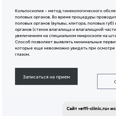
ГАЛЕРЕЯ ДО/ПОСЛЕ
Инъекции Сферогеля
ремодели
ОТЗЫВЫ
КОРРЕК
КОНТАКТЫ
Гиалтокс
Игольчат
Кольпоскопия – метод гинекологического обсл
СТРУКТУ
ТРИХОЛ
Лечение гипергидроза
Микроток
половых органов. Во время процедуры проводи
УЧРЕДИ
ДЕРМАТ
Мезотерапия рук
Фотодина
половых органов (вульвы, клитора, половых губ)
ПЛАСТИЧ
Безоперационное увеличение
Лазерная
органов (стенок влагалища и влагалищной част
ЧЕЛЮСТ
ягодиц
Лазерное
увеличением на специальном микроскопе на шта
Коллагенотерапия Ellagen
Лазерное
ХИРУРГ
Способ позволяет выявлять минимальные перви
Лазерный
ОТОРИН
которые еще невозможно увидеть при осмотре
Хейлопла
ЖЕНСКО
глазом.
Удаление
ЭСТЕТИ
Пластика
ГИНЕКО
Биша
ЭСТЕТИ
Лазерная
Записаться на прием
EFFI-ДИ
Лазерное
татуажа
Лазерная
шрамов
Лазерное
Сайт «effi-clinic.ru» 
Лазерная