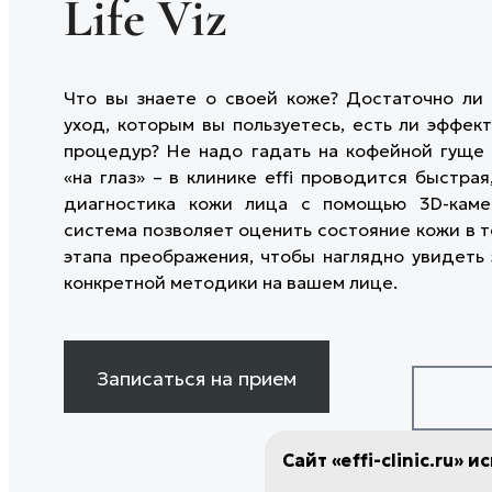
Life Viz
ГАЛЕРЕЯ ДО/ПОСЛЕ
Инъекции Сферогеля
ремодели
ОТЗЫВЫ
КОРРЕК
КОНТАКТЫ
Гиалтокс
Игольчат
СТРУКТУ
ТРИХОЛ
Лечение гипергидроза
Микроток
УЧРЕДИ
ДЕРМАТ
Мезотерапия рук
Фотодина
Что вы знаете о своей коже? Достаточно ли 
ПЛАСТИЧ
Безоперационное увеличение
Лазерная
уход, которым вы пользуетесь, есть ли эффек
ЧЕЛЮСТ
ягодиц
Лазерное
процедур? Не надо гадать на кофейной гуще 
Коллагенотерапия Ellagen
Лазерное
ХИРУРГ
«на глаз» – в клинике effi проводится быстрая
Лазерный
ОТОРИН
диагностика кожи лица с помощью 3D-камер
Хейлопла
ЖЕНСКО
система позволяет оценить состояние кожи в т
Удаление
ЭСТЕТИ
этапа преображения, чтобы наглядно увидеть
Пластика
ГИНЕКО
конкретной методики на вашем лице.
Биша
ЭСТЕТИ
Лазерная
EFFI-ДИ
Лазерное
татуажа
Записаться на прием
Лазерная
шрамов
Лазерное
Сайт «effi-clinic.ru» 
Лазерная