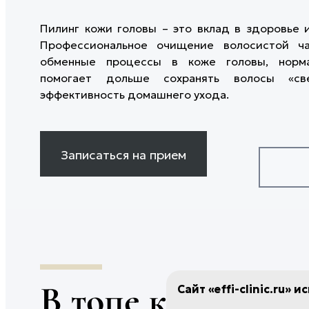
ГАЛЕРЕЯ ДО/ПОСЛЕ
Инъекции Сферогеля
ремодели
ОТЗЫВЫ
КОРРЕК
КОНТАКТЫ
Гиалтокс
Игольчат
Пилинг кожи головы – это вклад в здоровье и
СТРУКТУ
ТРИХОЛ
Лечение гипергидроза
Микроток
Профессиональное очищение волосистой ча
УЧРЕДИ
ДЕРМАТ
Мезотерапия рук
Фотодина
обменные процессы в коже головы, норма
ПЛАСТИЧ
Безоперационное увеличение
Лазерная
помогает дольше сохранять волосы «с
ЧЕЛЮСТ
ягодиц
Лазерное
эффективность домашнего ухода.
Коллагенотерапия Ellagen
Лазерное
ХИРУРГ
Лазерный
ОТОРИН
Хейлопла
ЖЕНСКО
Удаление
Записаться на прием
ЭСТЕТИ
Пластика
ГИНЕКО
Биша
ЭСТЕТИ
Лазерная
EFFI-ДИ
Лазерное
татуажа
Лазерная
шрамов
Лазерное
В топе косметоло
Сайт «effi-clinic.ru» 
Лазерная