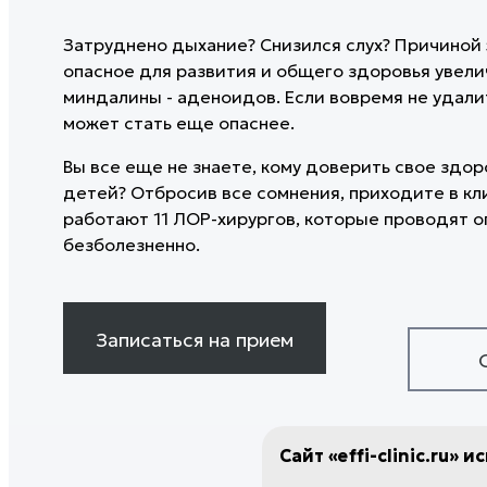
ГАЛЕРЕЯ ДО/ПОСЛЕ
Инъекции Сферогеля
ремодели
ОТЗЫВЫ
КОРРЕК
КОНТАКТЫ
Гиалтокс
Игольчат
Затруднено дыхание? Снизился слух? Причиной
СТРУКТУ
ТРИХОЛ
Лечение гипергидроза
Микроток
опасное для развития и общего здоровья увел
УЧРЕДИ
ДЕРМАТ
Мезотерапия рук
Фотодина
миндалины - аденоидов. Если вовремя не удали
ПЛАСТИЧ
Безоперационное увеличение
Лазерная
может стать еще опаснее.
ЧЕЛЮСТ
ягодиц
Лазерное
Коллагенотерапия Ellagen
Лазерное
ХИРУРГ
Вы все еще не знаете, кому доверить свое здор
Лазерный
детей? Отбросив все сомнения, приходите в кли
ОТОРИН
Хейлопла
работают 11 ЛОР-хирургов, которые проводят 
ЖЕНСКО
Удаление
безболезненно.
ЭСТЕТИ
Пластика
ГИНЕКО
Биша
ЭСТЕТИ
Лазерная
EFFI-ДИ
Записаться на прием
Лазерное
татуажа
Лазерная
шрамов
Лазерное
Сайт «effi-clinic.ru» 
Лазерная