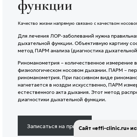
функции
ГАЛЕРЕЯ ДО/ПОСЛЕ
Инъекции Сферогеля
ремодели
ОТЗЫВЫ
КОРРЕК
КОНТАКТЫ
Гиалтокс
Игольчат
СТРУКТУ
ТРИХОЛ
Лечение гипергидроза
Микроток
УЧРЕДИ
ДЕРМАТ
Качество жизни напрямую связано с качеством носово
Мезотерапия рук
Фотодина
ПЛАСТИЧ
Безоперационное увеличение
Лазерная
Для лечения ЛОР-заболеваний нужна правильна
ЧЕЛЮСТ
ягодиц
Лазерное
дыхательной функции. Объективную картину со
Коллагенотерапия Ellagen
Лазерное
ХИРУРГ
метод ПАРМ анализа (диагностика дыхательной
Лазерный
ОТОРИН
Хейлопла
ЖЕНСКО
Риноманометрия – количественное измерение в
Удаление
физиологическом носовом дыхании. ПАРМ – пер
ЭСТЕТИ
Пластика
риноманометрия. При пассивном виде риноман
ГИНЕКО
Биша
нагнетается в ноздри искусственно, ПАРМ изме
ЭСТЕТИ
Лазерная
естественного акта дыхания. Этот метод распр
EFFI-ДИ
Лазерное
диагностики дыхательной функции.
татуажа
Лазерная
шрамов
Лазерное
Записаться на прием
Сайт «effi-clinic.ru» 
Лазерная