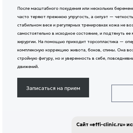
ГАЛЕРЕЯ ДО/ПОСЛЕ
Инъекции Сферогеля
ремодели
ОТЗЫВЫ
КОРРЕК
После масштабного похудения или нескольких беременн
КОНТАКТЫ
Гиалтокс
Игольчат
СТРУКТУ
ТРИХОЛ
часто теряют прежнюю упругость, а силуэт — четкость
Лечение гипергидроза
Микроток
УЧРЕДИ
ДЕРМАТ
Мезотерапия рук
Фотодина
стабильном весе и регулярных тренировках кожа не в
ПЛАСТИЧ
Безоперационное увеличение
Лазерная
самостоятельно в исходное состояние, и подтянуть е
ЧЕЛЮСТ
ягодиц
Лазерное
хирургии. На помощью приходит торсопластика — опе
Коллагенотерапия Ellagen
Лазерное
ХИРУРГ
комплексную коррекцию живота, боков, спины. Она во
Лазерный
ОТОРИН
Хейлопла
стройную фигуру, но и уверенность в себе, повседневн
ЖЕНСКО
Удаление
движений.
ЭСТЕТИ
Пластика
ГИНЕКО
Биша
ЭСТЕТИ
Лазерная
Записаться на прием
EFFI-ДИ
Лазерное
татуажа
Лазерная
шрамов
Лазерное
Сайт «effi-clinic.ru» 
Лазерная